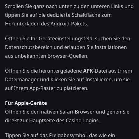
Scrollen Sie ganz nach unten zu den unteren Links und
tippen Sie auf die dedizierte Schaltfläche zum
Herunterladen des Android-Pakets.
Öffnen Sie Ihr Geräteeinstellungsfeld, suchen Sie den
Datenschutzbereich und erlauben Sie Installationen
aus unbekannten Browser-Quellen.
Öffnen Sie die heruntergeladene
APK
-Datei aus Ihrem
Dateimanager und klicken Sie auf Installieren, um sie
auf Ihrem App-Raster zu platzieren.
Für Apple-Geräte
Öffnen Sie den nativen Safari-Browser und gehen Sie
direkt zur Hauptseite des Casino-Logins.
Tippen Sie auf das Freigabesymbol, das wie ein