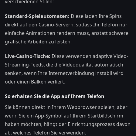
verschiedenen Stilen:
Standard-Spielautomaten:
Diese laden Ihre Spins
direkt auf den Casino-Servern, sodass Ihr Telefon nur
einfache Animationen rendern muss, anstatt schwere
grafische Arbeiten zu leisten.
Live-Casino-Tische:
Diese verwenden adaptive Video-
Streaming-Feeds, die die Videoqualität automatisch
senken, wenn Ihre Internetverbindung instabil wird
oder einen Balken verliert.
So erhalten Sie die App auf Ihrem Telefon
Sie können direkt in Ihrem Webbrowser spielen, aber
wenn Sie ein App-Symbol auf Ihrem Startbildschirm
haben möchten, hängt der Einrichtungsprozess davon
ab, welches Telefon Sie verwenden.