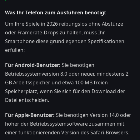
Was Ihr Telefon zum Ausführen benötigt
Um Ihre Spiele in 2026 reibungslos ohne Abstürze
oder Framerate-Drops zu halten, muss Ihr
Smartphone diese grundlegenden Spezifikationen
erfüllen:
Für Android-Benutzer:
Sie benötigen
Betriebssystemversion 8.0 oder neuer, mindestens 2
GB Arbeitsspeicher und etwa 100 MB freien
Speicherplatz, wenn Sie sich für den Download der
Datei entscheiden.
Für Apple-Benutzer:
Sie benötigen Version 14.0 oder
höher der Betriebssystemsoftware zusammen mit
einer funktionierenden Version des Safari-Browsers.