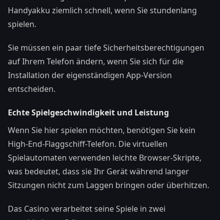
Handyakku ziemlich schnell, wenn Sie stundenlang
spielen.
Sie müssen ein paar tiefe Sicherheitsberechtigungen
auf Ihrem Telefon ändern, wenn Sie sich für die
Installation der eigenständigen App-Version
entscheiden.
Echte Spielgeschwindigkeit und Leistung
Wenn Sie hier spielen möchten, benötigen Sie kein
High-End-Flaggschiff-Telefon. Die virtuellen
Spielautomaten verwenden leichte Browser-Skripte,
was bedeutet, dass sie Ihr Gerät während langer
Sitzungen nicht zum Laggen bringen oder überhitzen.
Das Casino verarbeitet seine Spiele in zwei