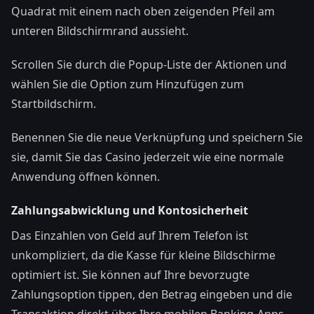
Quadrat mit einem nach oben zeigenden Pfeil am
unteren Bildschirmrand aussieht.
Scrollen Sie durch die Popup-Liste der Aktionen und
wählen Sie die Option zum Hinzufügen zum
Startbildschirm.
Benennen Sie die neue Verknüpfung und speichern Sie
sie, damit Sie das Casino jederzeit wie eine normale
Anwendung öffnen können.
Zahlungsabwicklung und Kontosicherheit
Das Einzahlen von Geld auf Ihrem Telefon ist
unkompliziert, da die Kasse für kleine Bildschirme
optimiert ist. Sie können auf Ihre bevorzugte
Zahlungsoption tippen, den Betrag eingeben und die
Transaktion direkt über Ihre mobilen Banking-Apps