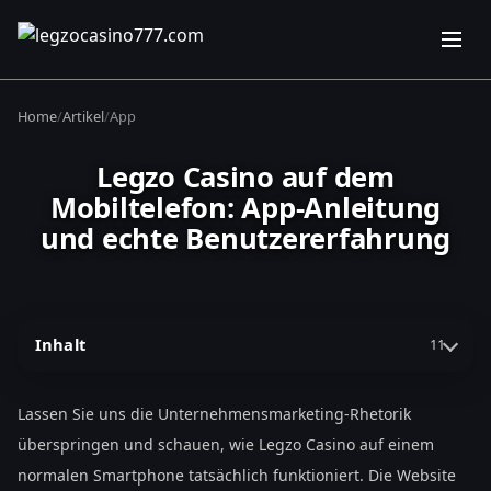
Home
/
Artikel
/
App
Legzo Casino auf dem
Mobiltelefon: App-Anleitung
und echte Benutzererfahrung
Inhalt
11
Lassen Sie uns die Unternehmensmarketing-Rhetorik
überspringen und schauen, wie Legzo Casino auf einem
normalen Smartphone tatsächlich funktioniert. Die Website