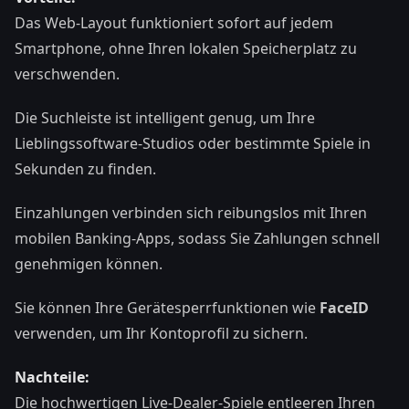
Das Web-Layout funktioniert sofort auf jedem
Smartphone, ohne Ihren lokalen Speicherplatz zu
verschwenden.
Die Suchleiste ist intelligent genug, um Ihre
Lieblingssoftware-Studios oder bestimmte Spiele in
Sekunden zu finden.
Einzahlungen verbinden sich reibungslos mit Ihren
mobilen Banking-Apps, sodass Sie Zahlungen schnell
genehmigen können.
Sie können Ihre Gerätesperrfunktionen wie
FaceID
verwenden, um Ihr Kontoprofil zu sichern.
Nachteile:
Die hochwertigen Live-Dealer-Spiele entleeren Ihren