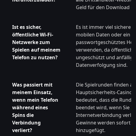
Geld für den Download de
Ist es sicher,
Es ist immer viel sicherer,
öffentliche Wi-Fi-
mobilen Daten oder ein si
Netzwerke zum
passwortgeschütztes Hei
Spielen auf meinem
verwenden, da öffentliche
Telefon zu nutzen?
ungeschützt und anfällig 
Datenverfolgung sind.
Was passiert mit
Die Spielrunden finden au
meinem Einsatz,
Hauptsicherheits-Casino-S
wenn mein Telefon
bedeutet, dass die Runde
während eines
beendet wird, wenn Sie Ih
Spins die
Internetverbindung verlier
Verbindung
Gewinne werden sofort 
verliert?
hinzugefügt.