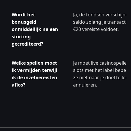
Wordt het
Ja, de fondsen verschijnen 
bonusgeld
saldo zolang je transacti
onmiddellijk na een
€20 vereiste voldoet.
storting
gecrediteerd?
Welke spellen moet
Je moet live casinospellen,
ik vermijden terwijl
slots met het label beper
ik de inzetvereisten
ze niet naar je doel telle
aflos?
annuleren.