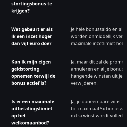
stortingsbonus te
krijgen?
Wat gebeurt er als
Je hele bonussaldo en all
ik een inzet hoger
worden onmiddellijk verb
dan vijf euro doe?
maximale inzetlimiet hebt
Kan ik mijn eigen
Ja, maar dit zal de promot
geldstorting
annuleren en al je bonus
opnemen terwijl de
hangende winsten uit je 
bonus actief is?
verwijderen.
Is er een maximale
Ja, je opneembare winsten 
uitbetalingslimiet
tot maximaal 5x bonuswaa
op het
extra winst wordt volledig
welkomaanbod?