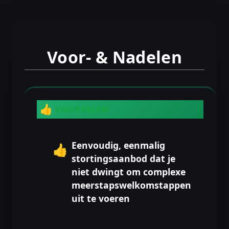
Voor- & Nadelen
👍
VOORDELEN
Eenvoudig, eenmalig
👍
stortingsaanbod dat je
niet dwingt om complexe
meerstapswelkomstappen
uit te voeren