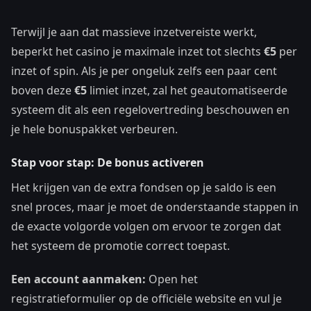
Terwijl je aan dat massieve inzetvereiste werkt,
beperkt het casino je maximale inzet tot slechts
€5
per
inzet of spin. Als je per ongeluk zelfs een paar cent
boven deze
€5
limiet inzet, zal het geautomatiseerde
systeem dit als een regelovertreding beschouwen en
je hele bonuspakket verbeuren.
Stap voor stap: De bonus activeren
Het krijgen van de extra fondsen op je saldo is een
snel proces, maar je moet de onderstaande stappen in
de exacte volgorde volgen om ervoor te zorgen dat
het systeem de promotie correct toepast.
Een account aanmaken:
Open het
registratieformulier op de officiële website en vul je