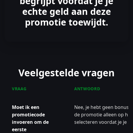
begrijpt voordat je je
echte geld aan deze
promotie toewijdt.
Veelgestelde vragen
VRAAG
ANTWOORD
Moet ik een
Nee, je hebt geen bonusco
promotiecode
de promotie alleen op he
invoeren om de
selecteren voordat je je st
eerste